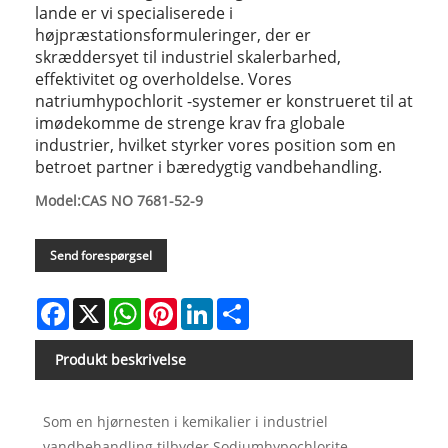
lande er vi specialiserede i
højpræstationsformuleringer, der er
skræddersyet til industriel skalerbarhed,
effektivitet og overholdelse. Vores
natriumhypochlorit -systemer er konstrueret til at
imødekomme de strenge krav fra globale
industrier, hvilket styrker vores position som en
betroet partner i bæredygtig vandbehandling.
Model:CAS NO 7681-52-9
Send forespørgsel
Facebook
X
WhatsApp
Pinterest
LinkedIn
Share
Produkt beskrivelse
Som en hjørnesten i kemikalier i industriel
vandbehandling tilbyder Sodiumhypochlorite