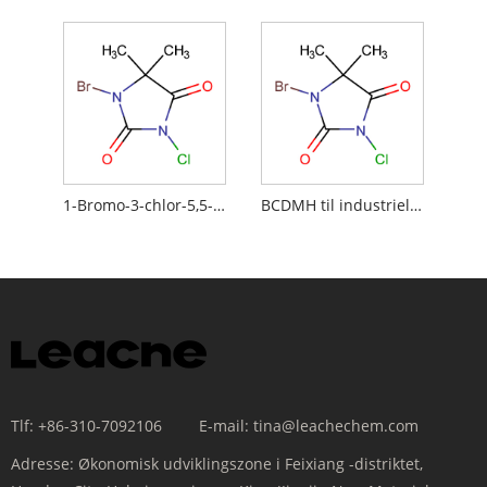
1-Bromo-3-chlor-5,5-dimethylhydantoin til køletårn, der cirkulerer vandbehandling
BCDMH til industriel vandbehandling
Tlf:
+86-310-7092106
E-mail:
tina@leachechem.com
Adresse:
Økonomisk udviklingszone i Feixiang -distriktet,