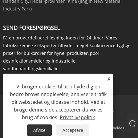
Handan City, Hebei -provinsen, Kina (Jingjin New Material
Industry Park)
SEND FORESPØRGSEL
Få en brugerdefineret løsning inden for 24 timer! Vores
fabriksskemiske eksperter tilbyder meget konkurrencedygtige
priser for bulkordrer for hyne -produkter, pool
desinfektionsmidler og industrielle
vandbehandlingskemikalier.
X
FORESPØRG NU
Vi bruger cookies til at tilbyde dig en
bedre browsingoplevelse, analysere trafik
på webstedet og tilpasse indhold. Ved at
bruge denne side accepterer du vores
Links
Sitemap
RSS
XML
Privatlivspolitik
brug af cookies.
Privatlivspolitik
Copyright © 2025 Leache Chem Ltd. Alle rettigheder forbeholdes.
Afvise
Acceptere